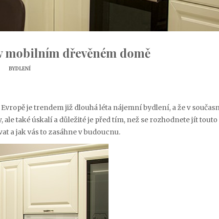
 v mobilním dřevěném domě
BYDLENÍ
Evropě je trendem již dlouhá léta nájemní bydlení, a že v součas
, ale také úskalí a důležité je před tím, než se rozhodnete jít touto
vat a jak vás to zasáhne v budoucnu.