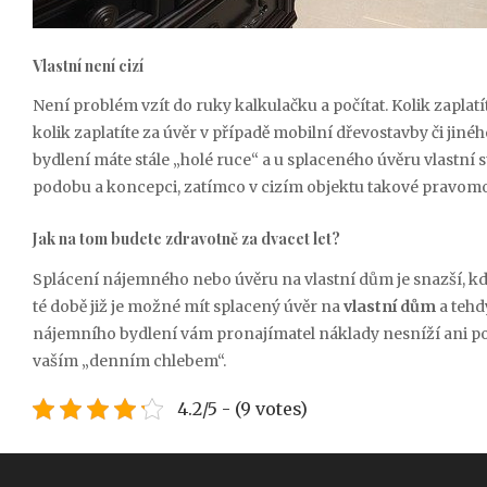
Vlastní není cizí
Není problém vzít do ruky kalkulačku a počítat. Kolik zaplat
kolik zaplatíte za úvěr v případě mobilní dřevostavby či j
bydlení máte stále „holé ruce“ a u splaceného úvěru vlastní
podobu a koncepci, zatímco v cizím objektu takové pravom
Jak na tom budete zdravotně za dvacet let?
Splácení nájemného nebo úvěru na vlastní dům je snazší, když 
té době již je možné mít splacený úvěr na
vlastní dům
a teh
nájemního bydlení vám pronajímatel náklady nesníží ani po dv
vaším „denním chlebem“.
4.2/5 - (9 votes)