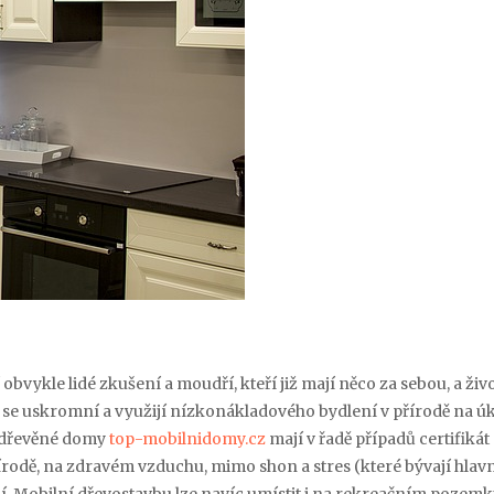
obvykle lidé zkušení a moudří, kteří již mají něco za sebou, a živ
ěji se uskromní a využijí nízkonákladového bydlení v přírodě na ú
í dřevěné domy
top-mobilnidomy.cz
mají v řadě případů certifikát
řírodě, na zdravém vzduchu, mimo shon a stres (které bývají hla