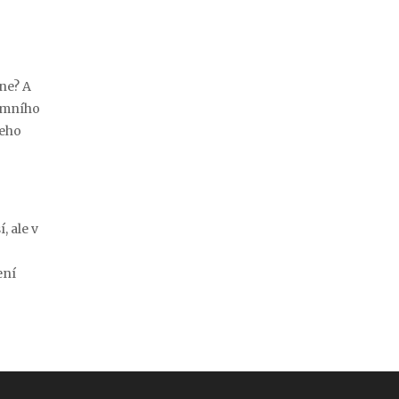
ane? A
jemního
jeho
, ale v
ení