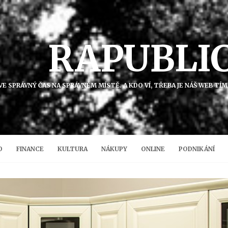
RAPUBLI
K VE SPRÁVNÝ ČAS NA SPRÁVNÉM MÍSTĚ. A KDO VÍ, TŘEBA JE NÁŠ WEB T
O
FINANCE
KULTURA
NÁKUPY
ONLINE
PODNIKÁNÍ