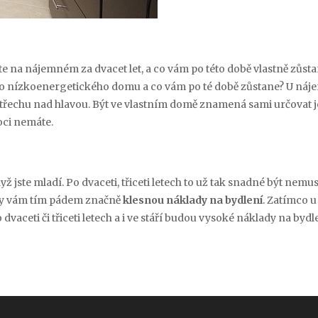
íte na nájemném za dvacet let, a co vám po této době vlastně zůst
iného nízkoenergetického domu a co vám po té době zůstane? U ná
 střechu nad hlavou. Být ve vlastním domě znamená sami určovat 
oci nemáte.
jste mladí. Po dvaceti, třiceti letech to už tak snadné být nemusí
dy vám tím pádem značně
klesnou náklady na bydlení
. Zatímco u
aceti či třiceti letech a i ve stáří budou vysoké náklady na bydl