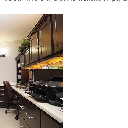
í. Mobilní dřevostavbu lze navíc umístit i na rekreačním pozemk