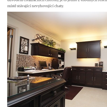
důvodem civilizačních chorob), je to jedno z vhodných řešen
místě stávající nevyhovující chaty.