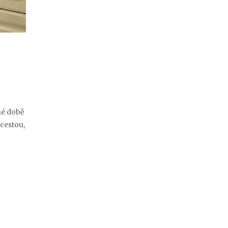
né době
 cestou,