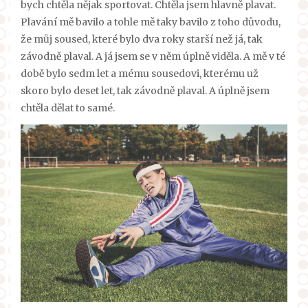
bych chtěla nějak sportovat. Chtěla jsem hlavně plavat.
Plavání mě bavilo a tohle mě taky bavilo z toho důvodu,
že můj soused, které bylo dva roky starší než já, tak
závodně plaval. A já jsem se v něm úplně viděla. A mě v té
době bylo sedm let a mému sousedovi, kterému už
skoro bylo deset let, tak závodně plaval. A úplně jsem
chtěla dělat to samé.