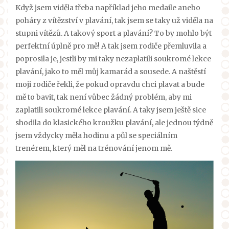
Když jsem viděla třeba například jeho medaile anebo
poháry z vítězství v plavání, tak jsem se taky už viděla na
stupni vítězů. A takový sport a plavání? To by mohlo být
perfektní úplně pro mě! A tak jsem rodiče přemluvila a
poprosila je, jestli by mi taky nezaplatili soukromé lekce
plavání, jako to měl můj kamarád a sousede. A naštěstí
moji rodiče řekli, že pokud opravdu chci plavat a bude
mě to bavit, tak není vůbec žádný problém, aby mi
zaplatili soukromé lekce plavání.
A taky jsem ještě sice
shodila do klasického kroužku plavání, ale jednou týdně
jsem vždycky měla hodinu a půl se speciálním
trenérem, který měl na trénování jenom mě.