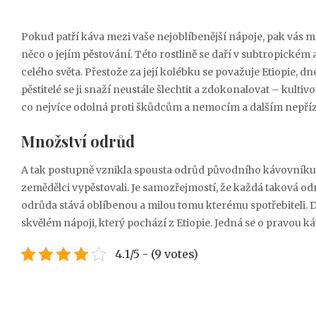
Pokud patří
káva
mezi vaše nejoblíbenější nápoje, pak vás mo
něco o jejím pěstování. Této rostlině se daří v subtropické
celého světa. Přestože za její kolébku se považuje Etiopie, d
pěstitelé se ji snaží neustále šlechtit a zdokonalovat – kultivo
co nejvíce odolná proti škůdcům a nemocím a dalším nepří
Množství odrůd
A tak postupně vznikla spousta odrůd původního kávovníku, k
zemědělci vypěstovali. Je samozřejmostí, že každá taková odr
odrůda stává oblíbenou a milou tomu kterému spotřebiteli.
skvělém nápoji, který pochází z Etiopie. Jedná se o pravou ká
4.1/5 - (9 votes)