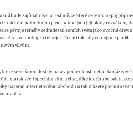
žná bude zajímat něco o rostlině, ze které se tento nápoj připrav
m a tropickém podnebném pásu, odkud jsou její plody rozváženy d
nes se pěstuje téměř v sedmdesáti zemích světa jako ovocná dřevina
vat. A tak se roubuje a řízkuje a šlechtí tak, aby co nejvíce plodila 
znivým vlivům.
teré se většinou dostaly název podle oblasti nebo plantáže, ve k
ůda má tak svoji speciální vůni a chuť, díky kterým se pak ta kter
 Díky našemu internetovému obchodu si tak můžete pochutnávat 
vu arabika.