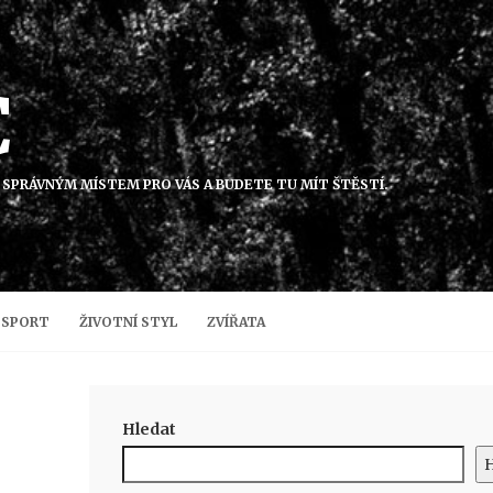
C
ÍM SPRÁVNÝM MÍSTEM PRO VÁS A BUDETE TU MÍT ŠTĚSTÍ.
SPORT
ŽIVOTNÍ STYL
ZVÍŘATA
Hledat
H