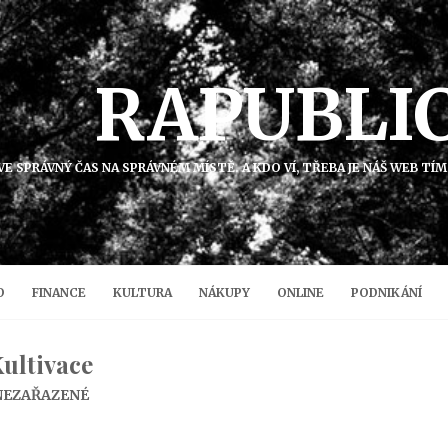
RAPUBLI
K VE SPRÁVNÝ ČAS NA SPRÁVNÉM MÍSTĚ. A KDO VÍ, TŘEBA JE NÁŠ WEB T
O
FINANCE
KULTURA
NÁKUPY
ONLINE
PODNIKÁNÍ
ultivace
NEZAŘAZENÉ