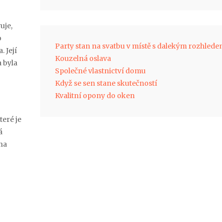
uje,
o
Party stan na svatbu v místě s dalekým rozhled
. Její
Kouzelná oslava
a byla
Společné vlastnictví domu
Když se sen stane skutečností
Kvalitní opony do oken
teré je
á
na