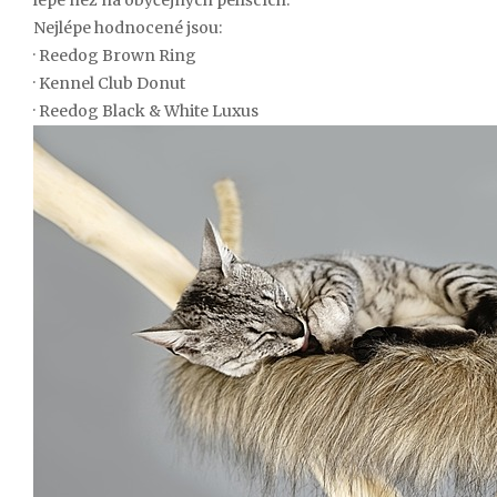
lépe než na obyčejných pelíšcích.
Nejlépe hodnocené jsou:
· Reedog Brown Ring
· Kennel Club Donut
· Reedog Black & White Luxus