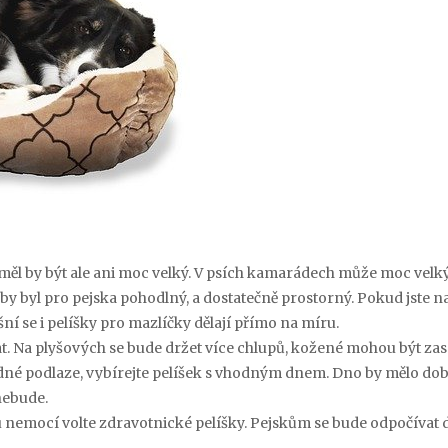
neměl by být ale ani moc velký. V psích kamarádech může moc velk
aby byl pro pejska pohodlný, a dostatečně prostorný. Pokud jste na
ní se i pelíšky pro mazlíčky dělají přímo na míru.
at. Na plyšových se bude držet více chlupů, kožené mohou být zas
ladné podlaze, vybírejte pelíšek s vhodným dnem. Dno by mělo do
 nebude.
kou nemocí volte zdravotnické pelíšky. Pejskům se bude odpočívat 