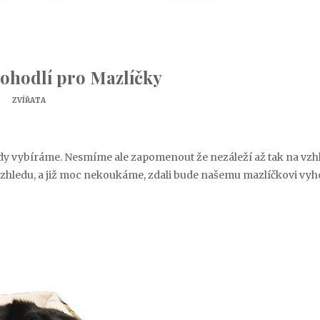
ohodlí pro Mazlíčky
ZVÍŘATA
arády vybíráme. Nesmíme ale zapomenout že nezáleží až tak na vzh
 vzhledu, a již moc nekoukáme, zdali bude našemu mazlíčkovi vyh