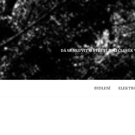
Přejít
k
obsahu
DÁ SE MLUVIT O ŠTĚSTÍ, JE-LI ČLOVĚ
BYDLENÍ
ELEKTR