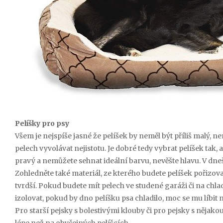
Pelíšky pro psy
Všem je nejspíše jasné že pelíšek by neměl být příliš malý, 
pelech vyvolávat nejistotu. Je dobré tedy vybrat pelíšek tak, 
pravý a nemůžete sehnat ideální barvu, nevěšte hlavu. V dneš
Zohledněte také materiál, ze kterého budete pelíšek pořizov
tvrdší. Pokud budete mít pelech ve studené garáži či na ch
izolovat, pokud by dno pelíšku psa chladilo, moc se mu líbit
Pro starší pejsky s bolestivými klouby či pro pejsky s něja