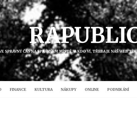
RAPUBLI
K VE SPRÁVNÝ ČAS NA SPRÁVNÉM MÍSTĚ. A KDO VÍ, TŘEBA JE NÁŠ WEB T
O
FINANCE
KULTURA
NÁKUPY
ONLINE
PODNIKÁNÍ