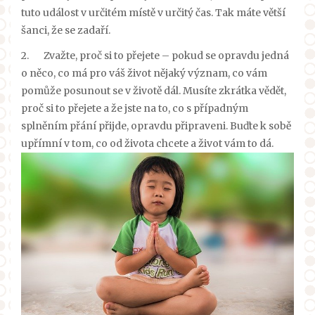
tuto událost v určitém místě v určitý čas. Tak máte větší
šanci, že se zadaří.
2.
Zvažte, proč si to přejete – pokud se opravdu jedná
o něco, co má pro váš život nějaký význam, co vám
pomůže posunout se v životě dál. Musíte zkrátka vědět,
proč si to přejete a že jste na to, co s případným
splněním přání přijde, opravdu připraveni. Buďte k sobě
upřímní v tom, co od života chcete a život vám to dá.