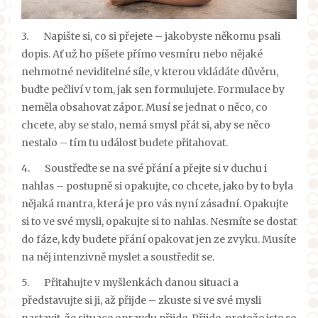
3.
Napište si, co si přejete – jakobyste někomu psali
dopis. Ať už ho píšete přímo vesmíru nebo nějaké
nehmotné neviditelné síle, v kterou vkládáte důvěru,
buďte pečliví v tom, jak sen formulujete. Formulace by
neměla obsahovat zápor. Musí se jednat o něco, co
chcete, aby se stalo, nemá smysl přát si, aby se něco
nestalo – tím tu událost budete přitahovat.
4.
Soustřeďte se na své přání a přejte si v duchu i
nahlas – postupně si opakujte, co chcete, jako by to byla
nějaká mantra, která je pro vás nyní zásadní. Opakujte
si to ve své mysli, opakujte si to nahlas. Nesmíte se dostat
do fáze, kdy budete přání opakovat jen ze zvyku. Musíte
na něj intenzivně myslet a soustředit se.
5.
Přitahujte v myšlenkách danou situaci a
představujte si ji, až přijde – zkuste si ve své mysli
nastavit, že situace opravdu přijde. Přijde, protože jste se