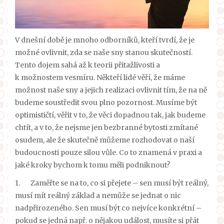
V dnešní době je mnoho odborníků, kteří tvrdí, že je
možné ovlivnit, zda se naše sny stanou skutečností.
Tento dojem sahá až k teorii přitažlivosti a
k možnostem vesmíru. Někteří lidé věří, že máme
možnost naše sny a jejich realizaci ovlivnit tím, že na ně
budeme soustředit svou plno pozornost. Musíme být
optimističtí, věřit v to, že věci dopadnou tak, jak budeme
chtít, a v to, že nejsme jen bezbranné bytosti zmítané
osudem, ale že skutečně můžeme rozhodovat o naší
budoucnosti pouze silou vůle. Co to znamená v praxi a
jaké kroky bychom k tomu měli podniknout?
1.
Zaměřte se na to, co si přejete – sen musí být reálný,
musí mít reálný základ a nemůže se jednat o nic
nadpřirozeného. Sen musí být co nejvíce konkrétní –
pokud se jedná např. o nějakou událost, musíte si přát