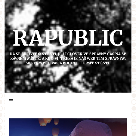
Přejít
k
obsahu
RAPUBLIC
DÁ SE MLUVIT O ŠTĚSTÍ, JE-LI ČLOVĚK VE SPRÁVNÝ ČAS NA SP
RÁVNÉM MÍSTĚ. A KDO VÍ, TŘEBA JE NÁŠ WEB TÍM SPRÁVNÝM
MÍSTEM PRO VÁS A BUDETE TU MÍT ŠTĚSTÍ.