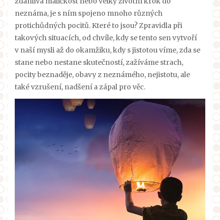
zdánlivá maličkost nebo velký životní krok do
neznáma, je s ním spojeno mnoho různých
protichůdných pocitů. Které to jsou? Zpravidla při
takových situacích, od chvíle, kdy se tento sen vytvoří
v naší mysli až do okamžiku, kdy s jistotou víme, zda se
stane nebo nestane skutečností, zažíváme strach,
pocity beznaděje, obavy z neznámého, nejistotu, ale
také vzrušení, nadšení a zápal pro věc.